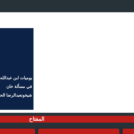
يوميات ابن عبدالله 
في مسألة خان
شيخونعبدالرضا الح
المفتاح