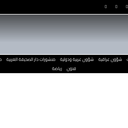
F
T
a
w
c
i
e
t
b
t
o
e
o
r
r
k
-
f
شؤون عراقية
شؤون عربية ودولية
منشورات دار الصحيفة العربية
م
فنون
رياضة