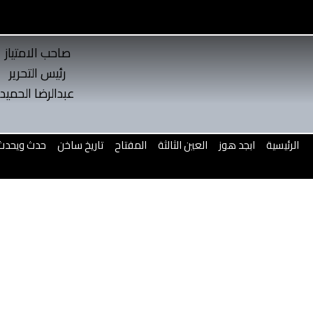
I
n
s
t
صاحب الامتياز
a
g
رئيس التحرير
a
عبدالرضا الحميد
m
الرئيسية
ابجد هوز
العين الثالثة
المفتاح
تاريخ ساخن
حدث ويحدث