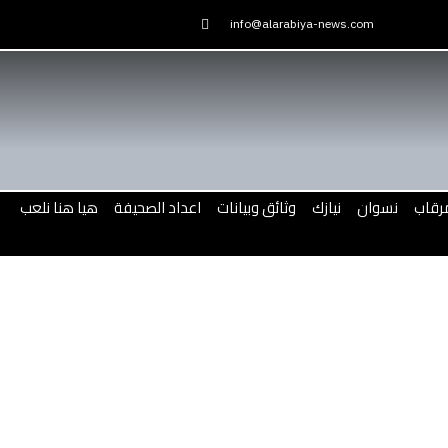
Skip
info@alarabiya-news.com
to
content
رقاب
نسوان
نيازك
وثائق وبيانات
اعداد الصحيفة
هيا هنا نلعب